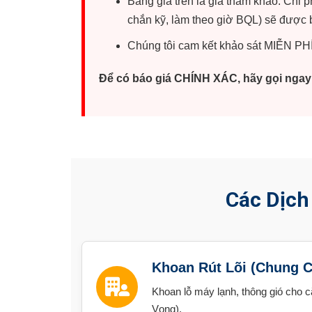
Bảng giá trên là giá tham khảo. Chi p
chắn kỹ, làm theo giờ BQL) sẽ được b
Chúng tôi cam kết khảo sát MIỄN PHÍ
Để có báo giá CHÍNH XÁC, hãy gọi nga
Các Dịch
Khoan Rút Lõi (Chung 
Khoan lỗ máy lạnh, thông gió cho 
Vọng).