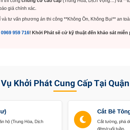
hí thi công
chung cư cao cấp
(Trung Hòa, Dịch Vọng…) và **t
áo giá chính xác.
 và tư vấn phương án thi công **Không Ồn, Không Bụi** an toà
y
0969 959 716
! Khởi Phát sẽ cử kỹ thuật đến khảo sát miễn 
 Vụ Khởi Phát Cung Cấp Tại Quận
Cư)
Cắt Bê Tôn
căn hộ (Trung Hòa, Dịch
Cắt tường, phá d
đêm/cuối tuần.