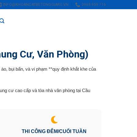
INFO@KHOANCATBETONGGIARE.VN
0969 959 716
hung Cư, Văn Phòng)
n ào, bụi bẩn, và vi phạm **quy định khắt khe của
hung cư cao cấp và tòa nhà văn phòng tại Cầu
THI CÔNG ĐÊM/CUỐI TUẦN