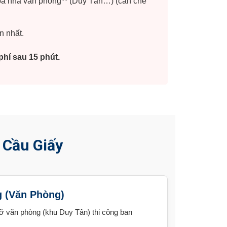
òa nhà văn phòng** (Duy Tân…) (cần che
n nhất.
phí sau 15 phút.
 Cầu Giấy
g (Văn Phòng)
ỡ văn phòng (khu Duy Tân) thi công ban