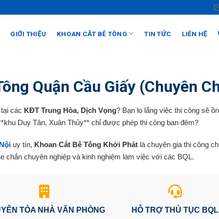
GIỚI THIỆU
KHOAN CẮT BÊ TÔNG
TIN TỨC
LIÊN HỆ
Tông Quận Cầu Giấy (Chuyên C
 tại các
KĐT Trung Hòa, Dịch Vọng
? Bạn lo lắng việc thi công sẽ ồ
**khu Duy Tân, Xuân Thủy** chỉ được phép thi công ban đêm?
Nội
uy tín,
Khoan Cắt Bê Tông Khởi Phát
là chuyên gia thi công c
he chắn chuyên nghiệp và kinh nghiệm làm việc với các BQL.
YÊN TÒA NHÀ VĂN PHÒNG
HỖ TRỢ THỦ TỤC BQL