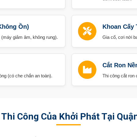
Không Ồn)
Khoan Cấy 
g (máy giảm âm, không rung).
Gia cố, cơi nới 
Cắt Ron Nề
òng (có che chắn an toàn).
Thi công cắt ron
Thi Công Của Khởi Phát Tại Quậ