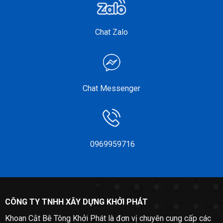
Chat Zalo
Chat Messenger
0969959716
CÔNG TY TNHH XÂY DỰNG KHỞI PHÁT
Khoan Cắt Bê Tông Khởi Phát là đơn vị chuyên cung cấp các