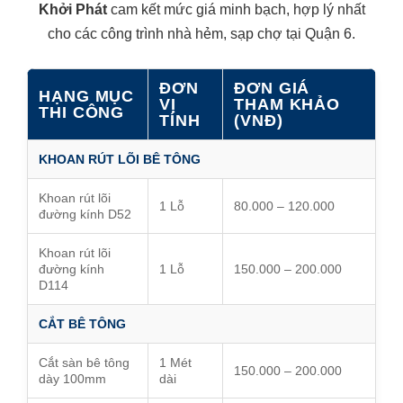
Khởi Phát
cam kết mức giá minh bạch, hợp lý nhất
cho các công trình nhà hẻm, sạp chợ tại Quận 6.
ĐƠN
ĐƠN GIÁ
HẠNG MỤC
VỊ
THAM KHẢO
THI CÔNG
TÍNH
(VNĐ)
KHOAN RÚT LÕI BÊ TÔNG
Khoan rút lõi
1 Lỗ
80.000 – 120.000
đường kính D52
Khoan rút lõi
đường kính
1 Lỗ
150.000 – 200.000
D114
CẮT BÊ TÔNG
Cắt sàn bê tông
1 Mét
150.000 – 200.000
dày 100mm
dài