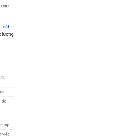
i các
n cắt
t lượng
1/2
ơn.
c độ
c tạp.
m việc