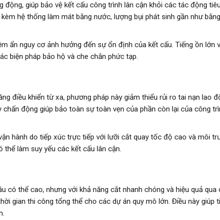
ung động, giúp bảo vệ kết cấu công trình lân cận khỏi các tác động tiê
g kèm hệ thống làm mát bằng nước, lượng bụi phát sinh gần như bằng
ềm ẩn nguy cơ ảnh hưởng đến sự ổn định của kết cấu. Tiếng ồn lớn 
 các biện pháp bảo hộ và che chắn phức tạp.
ng điều khiển từ xa, phương pháp này giảm thiểu rủi ro tai nạn lao 
y chấn động giúp bảo toàn sự toàn vẹn của phần còn lại của công trì
ận hành do tiếp xúc trực tiếp với lưỡi cắt quay tốc độ cao và môi t
 thể làm suy yếu các kết cấu lân cận.
ầu có thể cao, nhưng với khả năng cắt nhanh chóng và hiệu quả qua
 thời gian thi công tổng thể cho các dự án quy mô lớn. Điều này giúp t
n.