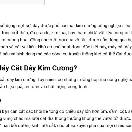
i sử dụng một sợi dây được phủ các hạt kim cương công nghiệp siêu
tông cốt thép, đá granite, kim loại, hay thậm chí là vật liệu composit
ây kim cương hoạt động như một sợi cưa vô tận, được dẫn động qua h
 mòn và cắt vật liệu. Nhờ cơ chế hoạt động đặc biệt này, máy cắt dây
 sâu và hình dạng mà các công cụ truyền thống khó có thể đạt đượ
Máy Cắt Dây Kim Cương?
cắt dây kim cương. Tuy nhiên, có những trường hợp mà công nghệ n
ảo hiệu quả, an toàn và chất lượng công trình:
y
i bạn cần cắt các khối bê tông có chiều dày lớn hơn 5m, dầm, cột, s
g vững chắc mà lưỡi cắt đĩa thông thường không thể vươn tới được
ới hạn bởi đường kính lưỡi cắt, cho phép xuyên phá qua mọi chiều sâ