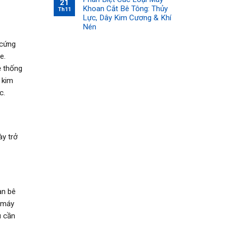
21
Khoan Cắt Bê Tông: Thủy
Th11
Lực, Dây Kim Cương & Khí
Nén
 cứng
e.
ệ thống
 kim
c.
ày trở
àn bê
, máy
u cần