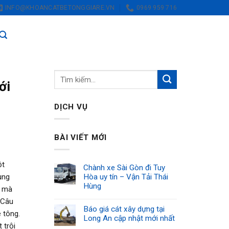
INFO@KHOANCATBETONGGIARE.VN
0969 959 716
ới
DỊCH VỤ
BÀI VIẾT MỚI
ột
Chành xe Sài Gòn đi Tuy
Hòa uy tín – Vận Tải Thái
ung
Hùng
ộ mà
 Câu
Báo giá cát xây dựng tại
 tông.
Long An cập nhật mới nhất
 trội