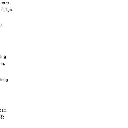
u cực.
 0, tạo
và
động
nh,
rường
 các
iết