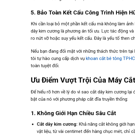
5. Bảo Toàn Kết Cấu Công Trình Hiện H
Khi cần loại bỏ một phần kết cấu mà không làm ảnh 
dây kim cương là phương án tối ưu. Lực tác động và r
ro nứt vỡ hoặc suy yếu kết cấu. Đây là yếu tố then c
Nếu bạn đang đối mặt với những thách thức trên tạ
tôi tự hào cung cấp dịch vụ
khoan cắt bê tông TPH
toàn tuyệt đối.
Ưu Điểm Vượt Trội Của Máy Cắt
Để hiểu rõ hơn về lý do vì sao cắt dây kim cương lạ
bật của nó với phương pháp cắt đĩa truyền thống:
1. Không Giới Hạn Chiều Sâu Cắt
Cắt dây kim cương:
Khả năng cắt không giới hạn
vật liệu, từ vài centimet đến hàng chục mét, chỉ 