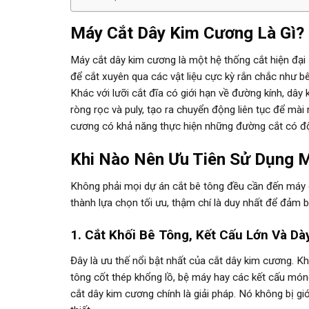
Máy Cắt Dây Kim Cương Là Gì?
Máy cắt dây kim cương là một hệ thống cắt hiện đạ
để cắt xuyên qua các vật liệu cực kỳ rắn chắc như bê 
Khác với lưỡi cắt đĩa có giới hạn về đường kính, d
ròng rọc và puly, tạo ra chuyển động liên tục để mài
cương có khả năng thực hiện những đường cắt có độ
Khi Nào Nên Ưu Tiên Sử Dụng 
Không phải mọi dự án cắt bê tông đều cần đến máy 
thành lựa chọn tối ưu, thậm chí là duy nhất để đảm b
1. Cắt Khối Bê Tông, Kết Cấu Lớn Và Dà
Đây là ưu thế nổi bật nhất của cắt dây kim cương. Kh
tông cốt thép khổng lồ, bệ máy hay các kết cấu món
cắt dây kim cương chính là giải pháp. Nó không bị gi