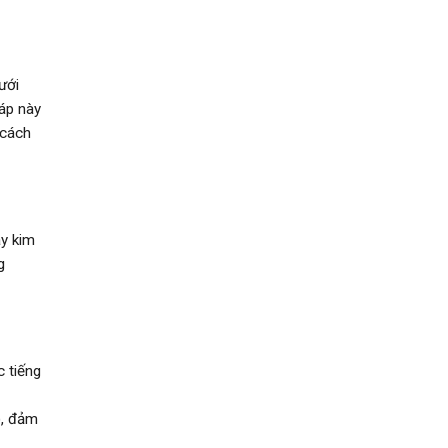
ưới
áp này
 cách
ây kim
g
 tiếng
), đảm