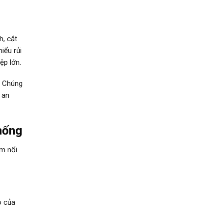
h, cắt
iểu rủi
ệp lớn.
. Chúng
 an
hống
ểm nổi
o của