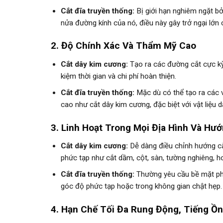
Cắt đĩa truyền thống:
Bị giới hạn nghiêm ngặt bởi
nửa đường kính của nó, điều này gây trở ngại lớn c
2. Độ Chính Xác Và Thẩm Mỹ Cao
Cắt dây kim cương:
Tạo ra các đường cắt cực kỳ 
kiệm thời gian và chi phí hoàn thiện.
Cắt đĩa truyền thống:
Mặc dù có thể tạo ra các 
cao như cắt dây kim cương, đặc biệt với vật liệu d
3. Linh Hoạt Trong Mọi Địa Hình Và Hư
Cắt dây kim cương:
Dễ dàng điều chỉnh hướng cắt
phức tạp như cắt dầm, cột, sàn, tường nghiêng, ho
Cắt đĩa truyền thống:
Thường yêu cầu bề mặt phẳ
góc độ phức tạp hoặc trong không gian chật hẹp.
4. Hạn Chế Tối Đa Rung Động, Tiếng Ồn