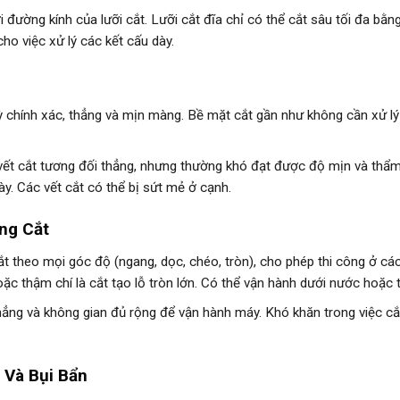
 đường kính của lưỡi cắt. Lưỡi cắt đĩa chỉ có thể cắt sâu tối đa bằn
ho việc xử lý các kết cấu dày.
chính xác, thẳng và mịn màng. Bề mặt cắt gần như không cần xử lý lạ
vết cắt tương đối thẳng, nhưng thường khó đạt được độ mịn và thẩ
ày. Các vết cắt có thể bị sứt mẻ ở cạnh.
ớng Cắt
 theo mọi góc độ (ngang, dọc, chéo, tròn), cho phép thi công ở các 
ặc thậm chí là cắt tạo lỗ tròn lớn. Có thể vận hành dưới nước hoặc t
ng và không gian đủ rộng để vận hành máy. Khó khăn trong việc cắ
 Và Bụi Bẩn