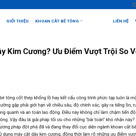
GIỚI THIỆU
KHOAN CẮT BÊ TÔNG
TIN TỨC
LIÊN HỆ
y Kim Cương? Ưu Điểm Vượt Trội So V
bê tông cốt thép khổng lồ hay kết cấu công trình phức tạp luôn là m
ờng gặp phải giới hạn về chiều sâu, độ chính xác, gây ra tiếng ồn, r
ng quanh và an toàn lao động. Điều này không chỉ làm chậm tiến đ
 công. Vậy đâu là giải pháp tối ưu cho những "bài toán" khó nhằn này?
ương pháp đột phá đã và đang thay đổi cục diện ngành khoan cắt bê
 sử dụng máy cắt dây kim cương, đồng thời làm rõ những ưu điểm vượt