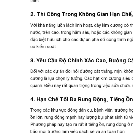
thiết.
2. Thi Công Trong Không Gian Hạn Chế
Với khả năng luồn lách linh hoạt, dây kim cương có 
nước, trên cao, trong hầm sâu, hoặc các không gian
đặc biệt hữu ích cho các dự án phá dỡ công trình n
có kiểm soát.
3. Yêu Cầu Độ Chính Xác Cao, Đường C
Đối với các dự án đòi hỏi đường cắt thẳng, mịn, khô
cương là lựa chọn lý tưởng. Các hạt kim cương siêu 
quanh. Điều này rất quan trọng trong việc sửa chữa, 
4. Hạn Chế Tối Đa Rung Động, Tiếng Ồn
Trong các khu vực đông dân cư, bệnh viện, trường h
ồn lớn, rung động mạnh hay lượng bụi phát sinh từ vi
Phương pháp này tạo ra rất ít tiếng ồn, rung động ở
bảo môi trường làm việc sạch sẽ và an toàn hơn.