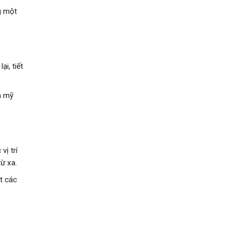
g một
i, tiết
m mỹ
vị trí
ừ xa.
t các