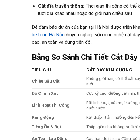
Cắt đĩa truyền thống:
Thời gian thi công có thể k
lưỡi đĩa khác nhau hoặc do giới hạn chiều sâu.
Để đảm bảo dự án của bạn tại Hà Nội được triển khai
bê tông Hà Nội
chuyên nghiệp với công nghệ cắt dây 
cao, an toàn và đúng tiến độ.
Bảng So Sánh Chi Tiết: Cắt Dây
TIÊU CHÍ
CẮT DÂY KIM CƯƠNG
Không giới hạn, có thể cắt xu
Chiều Sâu Cắt
mét.
Độ Chính Xác
Cực kỳ cao, đường cắt mịn, th
Rất linh hoạt, cắt mọi hướng,
Linh Hoạt Thi Công
dưới nước.
Rung Động
Rất thấp, ít ảnh hưởng đến kế
Tiếng Ồn & Bụi
Thấp, gần như không bụi khi 
An Toàn Lao Động
Cao hơn do ít rung động, có t