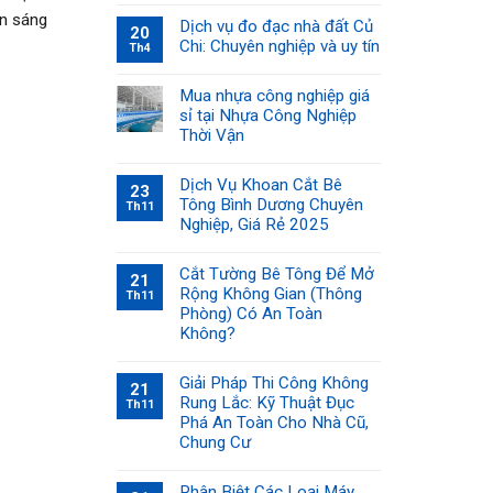
ọn sáng
Dịch vụ đo đạc nhà đất Củ
20
Chi: Chuyên nghiệp và uy tín
Th4
Mua nhựa công nghiệp giá
sỉ tại Nhựa Công Nghiệp
Thời Vận
Dịch Vụ Khoan Cắt Bê
23
Tông Bình Dương Chuyên
Th11
Nghiệp, Giá Rẻ 2025
Cắt Tường Bê Tông Để Mở
21
Rộng Không Gian (Thông
Th11
Phòng) Có An Toàn
Không?
Giải Pháp Thi Công Không
21
Rung Lắc: Kỹ Thuật Đục
Th11
Phá An Toàn Cho Nhà Cũ,
Chung Cư
Phân Biệt Các Loại Máy