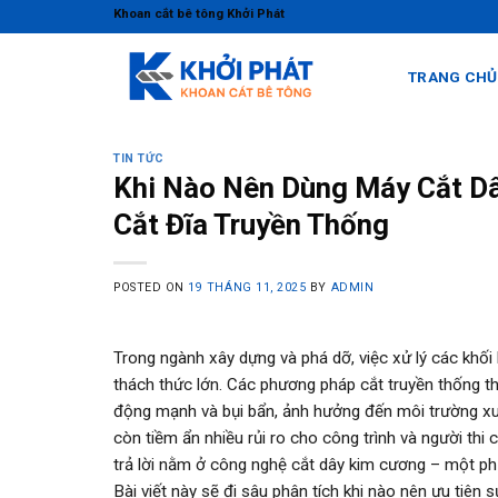
Skip
Khoan cắt bê tông Khởi Phát
to
content
TRANG CHỦ
TIN TỨC
Khi Nào Nên Dùng Máy Cắt Dâ
Cắt Đĩa Truyền Thống
POSTED ON
19 THÁNG 11, 2025
BY
ADMIN
Trong ngành xây dựng và phá dỡ, việc xử lý các khối 
thách thức lớn. Các phương pháp cắt truyền thống thư
động mạnh và bụi bẩn, ảnh hưởng đến môi trường xu
còn tiềm ẩn nhiều rủi ro cho công trình và người thi
trả lời nằm ở công nghệ cắt dây kim cương – một ph
Bài viết này sẽ đi sâu phân tích khi nào nên ưu tiên