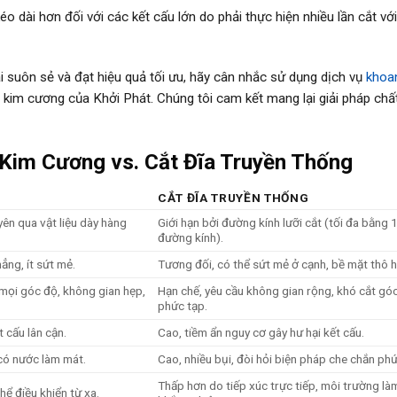
éo dài hơn đối với các kết cấu lớn do phải thực hiện nhiều lần cắt vớ
 suôn sẻ và đạt hiệu quả tối ưu, hãy cân nhắc sử dụng dịch vụ
khoa
kim cương của Khởi Phát. Chúng tôi cam kết mang lại giải pháp chấ
 Kim Cương vs. Cắt Đĩa Truyền Thống
CẮT ĐĨA TRUYỀN THỐNG
yên qua vật liệu dày hàng
Giới hạn bởi đường kính lưỡi cắt (tối đa bằng 
đường kính).
ẳng, ít sứt mẻ.
Tương đối, có thể sứt mẻ ở cạnh, bề mặt thô h
 mọi góc độ, không gian hẹp,
Hạn chế, yêu cầu không gian rộng, khó cắt gó
phức tạp.
t cấu lân cận.
Cao, tiềm ẩn nguy cơ gây hư hại kết cấu.
có nước làm mát.
Cao, nhiều bụi, đòi hỏi biện pháp che chắn phứ
Thấp hơn do tiếp xúc trực tiếp, môi trường là
hể điều khiển từ xa.