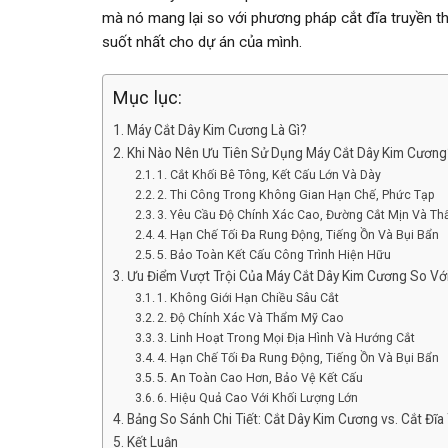
mà nó mang lại so với phương pháp cắt đĩa truyền t
suốt nhất cho dự án của mình.
Mục lục:
Máy Cắt Dây Kim Cương Là Gì?
Khi Nào Nên Ưu Tiên Sử Dụng Máy Cắt Dây Kim Cương
1. Cắt Khối Bê Tông, Kết Cấu Lớn Và Dày
2. Thi Công Trong Không Gian Hạn Chế, Phức Tạp
3. Yêu Cầu Độ Chính Xác Cao, Đường Cắt Mịn Và T
4. Hạn Chế Tối Đa Rung Động, Tiếng Ồn Và Bụi Bẩn
5. Bảo Toàn Kết Cấu Công Trình Hiện Hữu
Ưu Điểm Vượt Trội Của Máy Cắt Dây Kim Cương So Với
1. Không Giới Hạn Chiều Sâu Cắt
2. Độ Chính Xác Và Thẩm Mỹ Cao
3. Linh Hoạt Trong Mọi Địa Hình Và Hướng Cắt
4. Hạn Chế Tối Đa Rung Động, Tiếng Ồn Và Bụi Bẩn
5. An Toàn Cao Hơn, Bảo Vệ Kết Cấu
6. Hiệu Quả Cao Với Khối Lượng Lớn
Bảng So Sánh Chi Tiết: Cắt Dây Kim Cương vs. Cắt Đĩa
Kết Luận