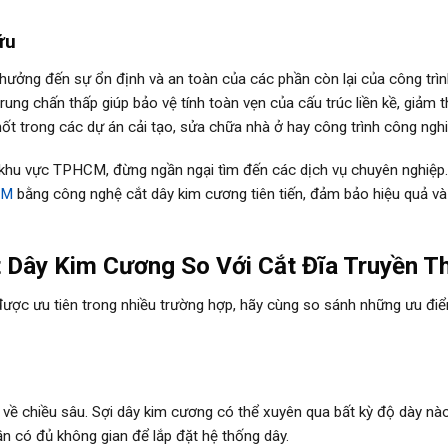
ữu
hưởng đến sự ổn định và an toàn của các phần còn lại của công trìn
ung chấn thấp giúp bảo vệ tính toàn vẹn của cấu trúc liền kề, giảm th
hốt trong các dự án cải tạo, sửa chữa nhà ở hay công trình công nghi
i khu vực TPHCM, đừng ngần ngại tìm đến các dịch vụ chuyên nghiệp
CM
bằng công nghệ cắt dây kim cương tiên tiến, đảm bảo hiệu quả và
 Dây Kim Cương So Với Cắt Đĩa Truyền T
i được ưu tiên trong nhiều trường hợp, hãy cùng so sánh những ưu đi
 về chiều sâu. Sợi dây kim cương có thể xuyên qua bất kỳ độ dày nà
cần có đủ không gian để lắp đặt hệ thống dây.