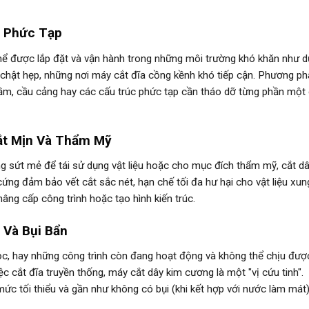
, Phức Tạp
thể được lắp đặt và vận hành trong những môi trường khó khăn như d
 chật hẹp, những nơi máy cắt đĩa cồng kềnh khó tiếp cận. Phương ph
gầm, cầu cảng hay các cấu trúc phức tạp cần tháo dỡ từng phần một
ắt Mịn Và Thẩm Mỹ
ng sứt mẻ để tái sử dụng vật liệu hoặc cho mục đích thẩm mỹ, cắt d
cứng đảm bảo vết cắt sắc nét, hạn chế tối đa hư hại cho vật liệu xun
nâng cấp công trình hoặc tạo hình kiến trúc.
 Và Bụi Bẩn
ọc, hay những công trình còn đang hoạt động và không thể chịu được
ệc cắt đĩa truyền thống, máy cắt dây kim cương là một "vị cứu tinh".
 mức tối thiểu và gần như không có bụi (khi kết hợp với nước làm mát