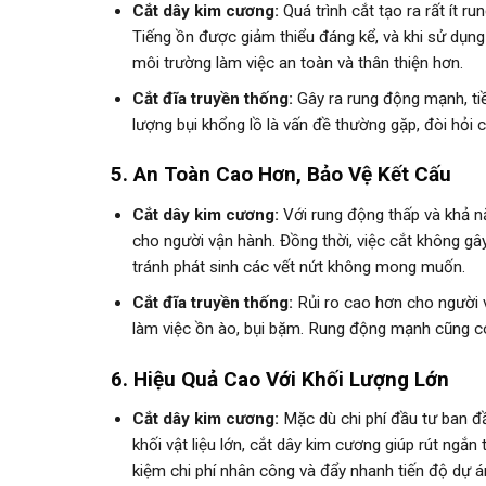
Cắt dây kim cương:
Quá trình cắt tạo ra rất ít r
Tiếng ồn được giảm thiểu đáng kể, và khi sử dụn
môi trường làm việc an toàn và thân thiện hơn.
Cắt đĩa truyền thống:
Gây ra rung động mạnh, ti
lượng bụi khổng lồ là vấn đề thường gặp, đòi hỏi
5. An Toàn Cao Hơn, Bảo Vệ Kết Cấu
Cắt dây kim cương:
Với rung động thấp và khả nă
cho người vận hành. Đồng thời, việc cắt không gâ
tránh phát sinh các vết nứt không mong muốn.
Cắt đĩa truyền thống:
Rủi ro cao hơn cho người v
làm việc ồn ào, bụi bặm. Rung động mạnh cũng có
6. Hiệu Quả Cao Với Khối Lượng Lớn
Cắt dây kim cương:
Mặc dù chi phí đầu tư ban đ
khối vật liệu lớn, cắt dây kim cương giúp rút ngắn
kiệm chi phí nhân công và đẩy nhanh tiến độ dự á